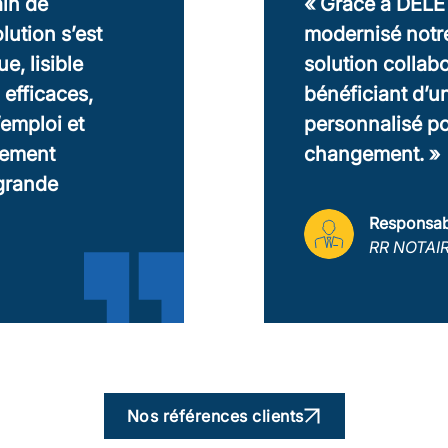
vons
« Grâce à l’exp
avec une
avons modernisé
e, tout en
vers un environ
nement
ISO 27001, alli
renforcée et co
DSI
Mutuelle M
Nos références clients