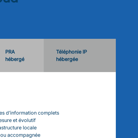
PRA
Téléphonie IP
hébergé
hébergée
s d’information complets
ure et évolutif
astructure locale
e ou accompagnée