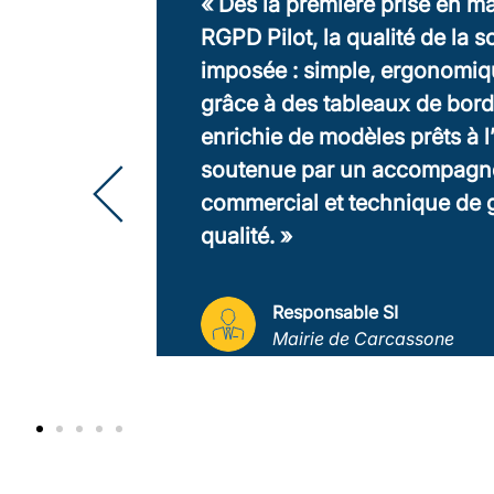
« Grâce à DELETEC, nous a
modernisé notre téléphonie 
solution collaborative efficac
bénéficiant d’un accompag
personnalisé pour faciliter le
changement. »
Responsable IT
RR NOTAIRES