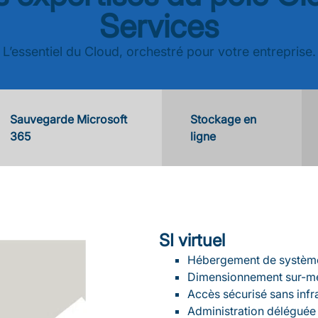
Services
L’essentiel du Cloud, orchestré pour votre entreprise.
Sauvegarde Microsoft
Stockage en
365
ligne
SI virtuel
Hébergement de système
Dimensionnement sur-mes
Accès sécurisé sans infr
Administration délégué