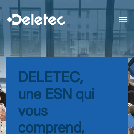
DELETEC,
une ESN qui
vous
comprend,